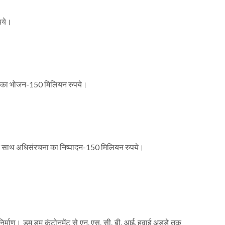
पये।
ोपहर का भोजन-150 मिलियन रुपये।
्डर के साथ अधिसंरचना का निष्पादन-150 मिलियन रुपये।
निर्माण। डम डम कंटोनमेंट से एन. एस. सी. बी. आई. हवाई अड्डे तक