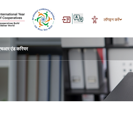
लॉगइन करें
एचआर एंड करियर