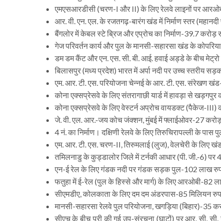
एमएसआरडीसी (चरण-I और II) के लिए रेलवे लाइनों पर आरओब
आर. वी. एन. एल. के रजतगढ़-बारंग खंड में निर्माण स्तर (म
बैंगलोर में केबल स्टे ब्रिज और एप्रोच का निर्माण-39.7 करोड़ 
गेज परिवर्तन कार्य और पुल के मानसी-सहारसा खंड के कोपरिया 
डम डम कैंट और एन. एस. सी. बी. आई. हवाई अड्डे के बीच मेट्र
बिलासपुर (मध्य प्रदेश) भारत में अर्पा नदी पर उच्च स्तरीय सड
एम. आर. टी. एस. परियोजना चेन्नई के आर. टी. एस. संरेखण खं
कोना एक्सप्रेसवे के लिए संतरागाछी यार्ड में हावड़ा से खड़गपुर
कोना एक्सप्रेसवे के लिए वेस्टर्न अप्रोच वायडक्ट (पैकेज-III
जे. वी. एल. आर.-जय कोच जंक्शन, मुंबई में फ्लाईओवर-27 करोड
4 नं. का निर्माण। दक्षिणी रेलवे के लिए तिरुचिरापल्ली के पास 
एम. आर. टी. एस. चरण-II, तिरुमलाई (लुज), वेलचेरी के लिए खंड
तमिलनाडु के कुड्डालोर जिले में टर्नकी आधार (पी. जी.-6) पर 4 
एन-ई रेल के लिए गंडक नदी पर गंडक सड़क पुल-102 लाख रु
फतुहा में ई-रेल (पुल के हिस्से और मार्ग) के लिए आरओबी-82 
सीएमडीए, कोलकाता के लिए दम दम अंडरपास-85 मिलियन रु
मानसी-सहारसा रेलवे पुल परियोजना, खगड़िया (बिहार)-35 कर
सीएच के बीच पूरी की गई उप-संरचना (घाटों) पर आर. सी. सी. 