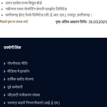
उत्तर प्रदेश राज्य विद्युत बोर्ड
नबीनगर पावर जेनरेटिंग कंपनी प्राइवेट लिमिटेड
छत्तीसगढ़ ईस्ट रेलवे लिमिटेड (सी. ई. आर. एल.), रायपुर, छत्तीसगढ़।
पृष्ठ अंतिम अद्यतन तिथिः 31.03.2025
पिछले पृष्ठ पर वापस जाएँ
उपयोगी लिंक
गोपनीयता नीति
मीडिया में इरकॉन
वार्षिक खरीद योजना
उपयोगी लिंक 1
पूर्व कर्मचारी
जीएसटी पंजीकरण संख्या
स्वतंत्र बाहरी निगरानीकर्ता (आई. ई. एम.)