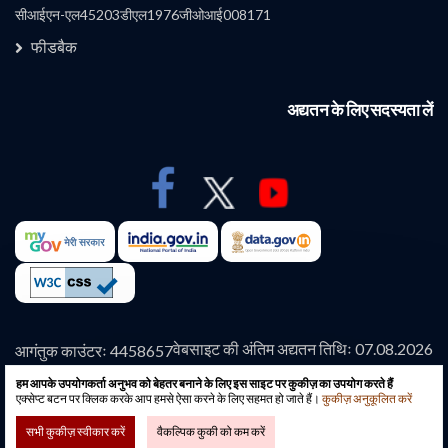
कंपनी
सीआईएन-एल45203डीएल1976जीओआई008171
फीडबैक
अद्यतन के लिए सदस्यता लें
वेबसाइट की अंतिम अद्यतन तिथिः 07.08.2026
आगंतुक काउंटरः 4458657
हम आपके उपयोगकर्ता अनुभव को बेहतर बनाने के लिए इस साइट पर कुकीज़ का उपयोग करते हैं
एक्सेप्ट बटन पर क्लिक करके आप हमसे ऐसा करने के लिए सहमत हो जाते हैं।
कॉपीराइट © 2026-सभी अधिकार सुरक्षित-इरकॉन इंटरनेशनल
कुकीज़ अनुकूलित करें
लिमिटेड गवर्नमेंट ऑफ इंडिया अंडरटेकिंग की आधिकारिक वेबसाइट।
सभी कुकीज़ स्वीकार करें
वैकल्पिक कुकी को कम करें