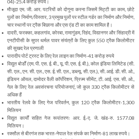
04)-25.4 करोड़ रुपये।
मौजूदा एम. जी. आर. पटरियों को दोगुना करना जिसमें मिट्टी का काम, छोटे
पुलों का निर्माण/विस्तार, 3 प्रमुख पुलों पर स्टील गर्डर का निर्माण और निर्माण,
चार स्थानों पर ट्रैक बिछाना और एस एंड टी का काम शामिल है।
दादरी, फरक्का, कहलगांव, कोरबा, रामागुंडम, रिहंद, विद्यानगर और सिंहाद्री में
एनटीपीसी के सुपर थर्मल पावर संयंत्रों के लिए कुल 550 ट्रैक किलोमीटर
की सुखद रेल प्रणाली
पारादीप पोर्ट ट्रस्ट के लिए रेल लाइन का निर्माण-41 करोड़ रुपये
विद्युत बोर्डों (एम. पी. एस. ई. बी., यू. पी. एस. ई. बी.), कोल इंडिया लिमिटेड (सी.
सी. एल., एन. सी. एल., एस. ई. सी. एल., डब्ल्यू. सी. एल.), सी. आई. डी. सी. ओ.,
इंडियन ऑयल, दामोदर वैली कॉर्पोरेशन, प्रिज्म सीमेंट, टी. आई. एस. सी. ओ.,
गेल के लिए रेल अवसंरचना परियोजनाएं, जो कुल 330 ट्रैक किलोमीटर से
अधिक हैं
भारतीय रेलवे के लिए गेज परिवर्तन, कुल 120 ट्रैक किलोमीटर-1,300
मिलियन
विद्युत कार्यों सहित गेज रूपांतरणः आर. ई.-ए. जे. खंड-रु. 1577.08
मिलियन।
रक्सौल से बीरगंज तक भारत-नेपाल रेल संपर्क का निर्माण-81 लाख रुपये।