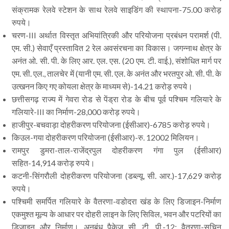
संक्रामक रेलवे स्टेशन के साथ रेलवे साइडिंग की स्थापना-75.00 करोड़
रुपये।
चरण-III अर्थात विस्तृत अभियांत्रिकी और परियोजना प्रबंधन परामर्श (पी.
एम. सी.) सेवाएँ प्रस्तावित 2 रेल अवसंरचना का विकास। जगन्नाथ क्षेत्र के
अनंत ओ. सी. पी. के लिए आर. एल. एस. (20 एम. टी. वाई.), संशोधित मार्ग पर
एम. सी. एल., तालचेर में (यानी एम. सी. एल. के अनंत और भरतपुर ओ. सी. पी. के
उत्खनन किए गए कोयला क्षेत्र के माध्यम से)-14.21 करोड़ रुपये।
छत्तीसगढ़ राज्य में गेवरा रोड से पेंड्रा रोड के बीच पूर्व पश्चिम गलियारे के
गलियारे-III का निर्माण-28,000 करोड़ रुपये।
हाजीपुर-बचवाड़ा दोहरीकरण परियोजना (ईसीआर)-6785 करोड़ रुपये।
किउल-गया दोहरीकरण परियोजना (ईसीआर)-रु. 12002 मिलियन।
रामपुर डुमरा-ताल-राजेंद्रपुल दोहरीकरण गंगा पुल (ईसीआर)
सहित-14,914 करोड़ रुपये।
कटनी-सिंगरौली दोहरीकरण परियोजना (डब्ल्यू. सी. आर.)-17,629 करोड़
रुपये।
पश्चिमी समर्पित गलियारे के वैतरणा-वडोदरा खंड के लिए डिजाइन-निर्माण
एकमुश्त मूल्य के आधार पर दोहरी लाइन के लिए सिविल, भवन और पटरियों का
डिजाइन और निर्माण। अनुबंध पैकेज सी. टी. पी.-12: वैतरणा-सचिन