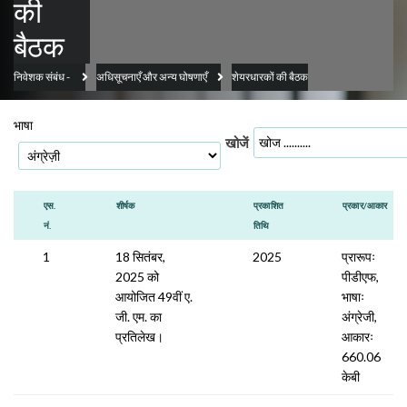
की
बैठक
निवेशक संबंध
-
अधिसूचनाएँ और अन्य घोषणाएँ
शेयरधारकों की बैठक
भाषा
खोजें
एस.
शीर्षक
प्रकाशित
प्रकार/आकार
नं.
तिथि
1
18 सितंबर,
2025
प्रारूपः
2025 को
पीडीएफ,
आयोजित 49वीं ए.
भाषाः
जी. एम. का
अंग्रेजी,
प्रतिलेख।
आकारः
660.06
केबी