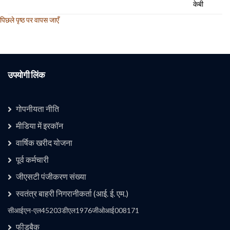
केबी
पिछले पृष्ठ पर वापस जाएँ
उपयोगी लिंक
गोपनीयता नीति
मीडिया में इरकॉन
वार्षिक खरीद योजना
उपयोगी लिंक 1
पूर्व कर्मचारी
जीएसटी पंजीकरण संख्या
स्वतंत्र बाहरी निगरानीकर्ता (आई. ई. एम.)
कंपनी
सीआईएन-एल45203डीएल1976जीओआई008171
फीडबैक