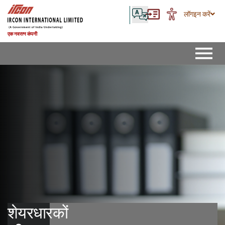
लॉगइन करें
एक नवरत्न कंपनी
शेयरधारकों